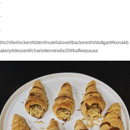
.
.
.
#schillerlocken
#tüten
#nutellalove
#backerei
#shtuttgart
#konakb
akery
#dessert
#charlottenstraße20
#kaffeepause