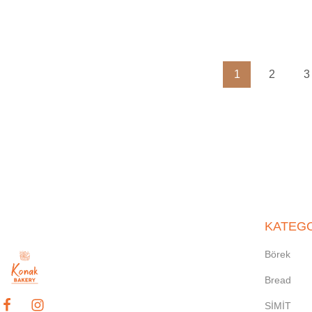
1
2
3
KATEG
Börek
Bread
SİMİT