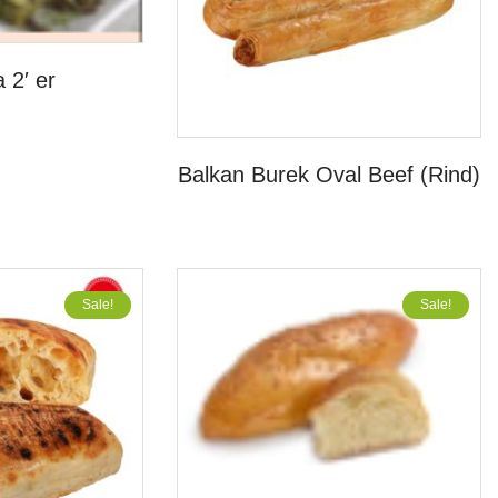
 2′ er
Balkan Burek Oval Beef (Rind)
Sale!
Sale!