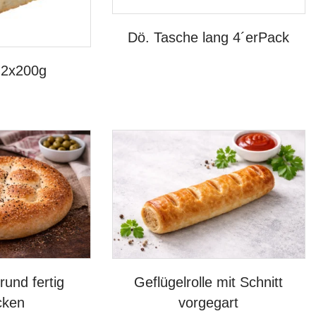
Dö. Tasche lang 4´erPack
 2x200g
rund fertig
Geflügelrolle mit Schnitt
cken
vorgegart