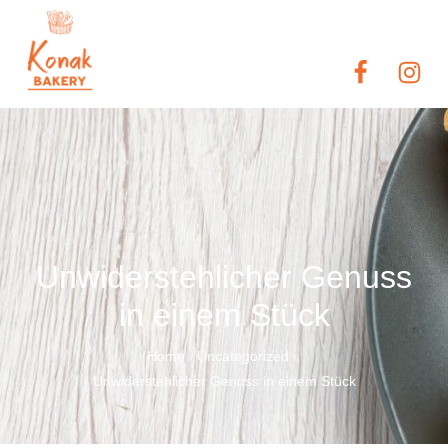
Unwiderstehlicher Genuss
in einem Stück
Home
Uncategorized
/
/
Unwiderstehlicher Genuss in einem Stück