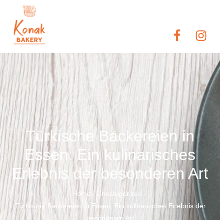
Türkische Bäckereien in
Essen: Ein kulinarisches
Erlebnis der besonderen Art
Home
Uncategorized
/
/
Türkische Bäckereien in Essen: Ein kulinarisches Erlebnis der
besonderen Art