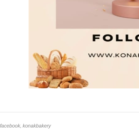
facebook
,
konakbakery