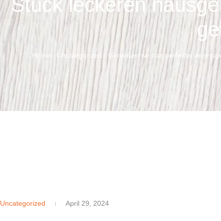
Stück leckeren hausgem
ge
Home
Uncategorized
Genießen wir das perfekte Vergnüge
/
/
Uncategorized
April 29, 2024