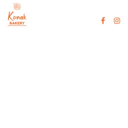
Entdecken Sie den
Geschmack der Perfektion
mit unserem Konak Beef
Hamburger!
Home
Uncategorized
/
/