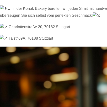
In der Konak Bakery bereiten wir jeden Simit mit hand
überzeugen Sie
sich selbst vom perfekten Geschmack!
Charlottenstraße 20, 70182 Stuttgart
Talstr.69A, 70188 Stuttgart