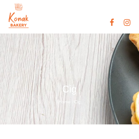
Cig
Home
Cig
/