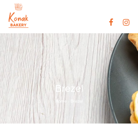
Brezel
Home
Brezel
/