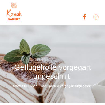
Geflügelrolle vorgegart
ungeschnit.
Startseite
Shop
Geflügelrolle vorgegart ungeschnit.
/
/