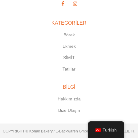
KATEGORILER
Börek
Ekmek
SİMİT
Tatlılar
BILGI
Hakkımızda
Bize Ulaşın
Turkish
COPYRIGHT © Konak Bakery / E-Backwaren GmbH. TÜM HAKLARI SAKLIDIR.