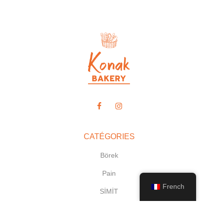
CATÉGORIES
Börek
Pain
French
SİMİT
Desserts